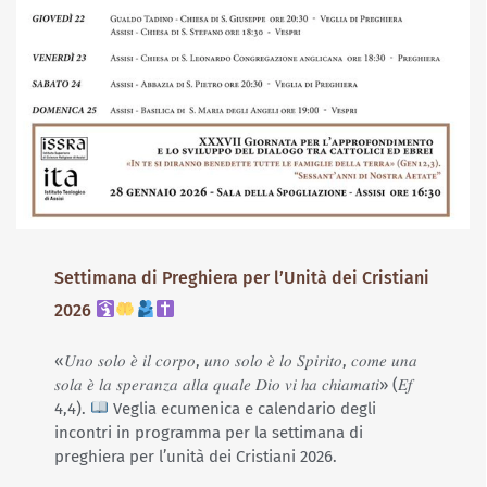
Settimana di Preghiera per l’Unità dei Cristiani
2026
«𝑈𝑛𝑜 𝑠𝑜𝑙𝑜 𝑒̀ 𝑖𝑙 𝑐𝑜𝑟𝑝𝑜, 𝑢𝑛𝑜 𝑠𝑜𝑙𝑜 𝑒̀ 𝑙𝑜 𝑆𝑝𝑖𝑟𝑖𝑡𝑜, 𝑐𝑜𝑚𝑒 𝑢𝑛𝑎
𝑠𝑜𝑙𝑎 𝑒̀ 𝑙𝑎 𝑠𝑝𝑒𝑟𝑎𝑛𝑧𝑎 𝑎𝑙𝑙𝑎 𝑞𝑢𝑎𝑙𝑒 𝐷𝑖𝑜 𝑣𝑖 ℎ𝑎 𝑐ℎ𝑖𝑎𝑚𝑎𝑡𝑖» (𝐸𝑓
4,4).
Veglia ecumenica e calendario degli
incontri in programma per la settimana di
preghiera per l’unità dei Cristiani 2026.