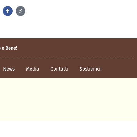
e e Bene!
News
Media
Contatti
Sostienici!