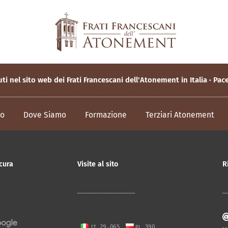
i nel sito web dei Frati Francescani dell'Atonement in Italia · Pac
mo
Dove Siamo
Formazione
Terziari Atonement
cura
Visite al sito
R