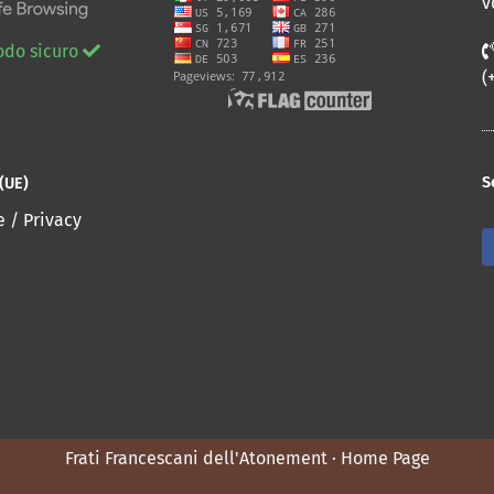
v
odo sicuro
(
S
(UE)
e / Privacy
Frati Francescani dell'Atonement · Home Page